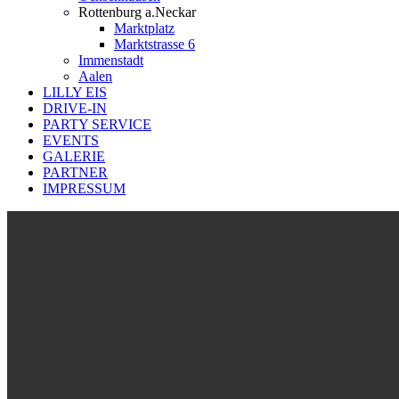
Rottenburg a.Neckar
Marktplatz
Marktstrasse 6
Immenstadt
Aalen
LILLY EIS
DRIVE-IN
PARTY SERVICE
EVENTS
GALERIE
PARTNER
IMPRESSUM